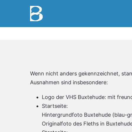
Zum
Inhalt
springen
Wenn nicht anders gekennzeichnet, stam
Ausnahmen sind insbesondere:
Logo der VHS Buxtehude: mit freun
Startseite:
Hintergrundfoto Buxtehude (blau-gr
Originalfoto des Fleths in Buxtehud